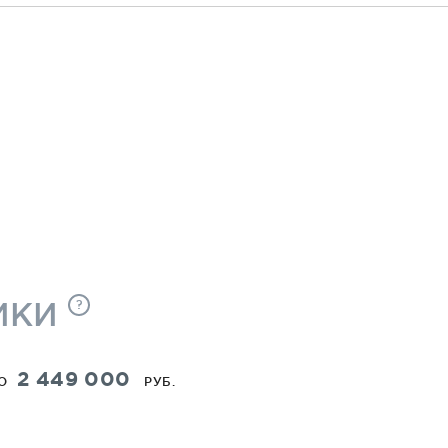
 класс
ИКИ
?
2 449 000
О
РУБ.