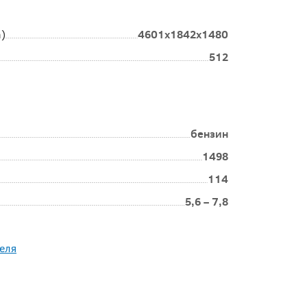
4601x1842x1480
)
512
бензин
1498
114
5,6 – 7,8
еля