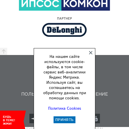
ПАРТНЕР
На нашем сайте
используются cookie-
ПРЕМИЯ
файлы, в том числе
ПРАВИЛА
сервис веб-аналитики
Яндекс Метрика.
О НАС
Используя сайт, вы
ОБРАТНАЯ СВЯЗЬ
соглашаетесь на
обработку данных при
ПОЛЬЗОВАТЕЛЬСКОЕ СОГЛАШЕНИЕ
помощи cookies.
Политика Cookies
БУДЬ
ПРИНЯТЬ
В ТЕМЕ!
© АВТОМОБИЛЬ ГОДА 2000–2026
ЖМИ!