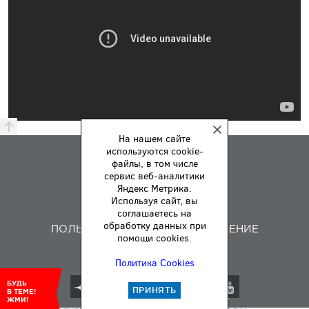
На нашем сайте
используются cookie-
ПРЕМИЯ
файлы, в том числе
ПРАВИЛА
сервис веб-аналитики
Яндекс Метрика.
О НАС
Используя сайт, вы
ОБРАТНАЯ СВЯЗЬ
соглашаетесь на
обработку данных при
ПОЛЬЗОВАТЕЛЬСКОЕ СОГЛАШЕНИЕ
помощи cookies.
Политика Cookies
БУДЬ
ПРИНЯТЬ
В ТЕМЕ!
© АВТОМОБИЛЬ ГОДА 2000–2026
ЖМИ!