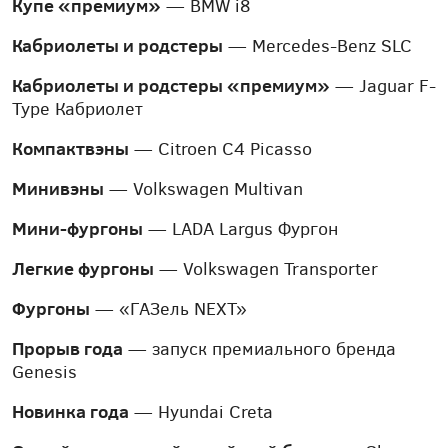
Купе «премиум»
— BMW i8
Кабриолеты и родстеры
— Mercedes-Benz SLC
Кабриолеты и родстеры «премиум»
— Jaguar F-
Type Кабриолет
Компактвэны
— Citroen C4 Picasso
Минивэны
— Volkswagen Multivan
Мини-фургоны
— LADA Largus Фургон
Легкие фургоны
— Volkswagen Transporter
Фургоны
— «ГAЗель NEXT»
Прорыв года
— запуск премиального бренда
Genesis
Новинка года
— Hyundai Creta