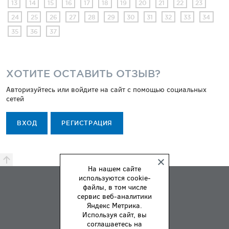
13
14
15
16
17
18
19
20
21
22
23
24
25
26
27
28
29
30
31
32
33
34
35
36
37
ХОТИТЕ ОСТАВИТЬ ОТЗЫВ?
Авторизуйтесь или войдите на сайт с помощью социальных
сетей
ВХОД
РЕГИСТРАЦИЯ
На нашем сайте
используются cookie-
ПРЕМИЯ
файлы, в том числе
ПРАВИЛА
сервис веб-аналитики
Яндекс Метрика.
О НАС
Используя сайт, вы
ОБРАТНАЯ СВЯЗЬ
соглашаетесь на