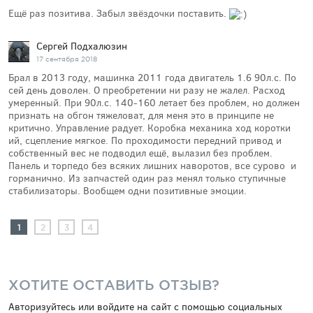
Ещё раз позитива. Забыл звёздочки поставить.
Сергей Подхалюзин
17 сентября 2018
Брал в 2013 году, машинка 2011 года двигатель 1.6 90л.с. По
сей день доволен. О преобретении ни разу не жалел. Расход
умеренный. При 90л.с. 140-160 летает без проблем, но должен
признать на обгон тяжеловат, для меня это в принципе не
критично. Управление радует. Коробка механика ход коротки
ий, сцепление мягкое. По проходимости передний привод и
собственный вес не подводил ещё, вылазил без проблем.
Панель и торпедо без всяких лишних наворотов, все сурово и
горманично. Из запчастей один раз менял только ступичные
стабилизаторы. Вообщем одни позитивные эмоции.
1
2
3
4
ХОТИТЕ ОСТАВИТЬ ОТЗЫВ?
Авторизуйтесь или войдите на сайт с помощью социальных