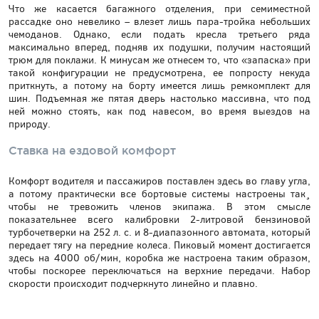
Что же касается багажного отделения, при семиместной
рассадке оно невелико – влезет лишь пара-тройка небольших
чемоданов. Однако, если подать кресла третьего ряда
максимально вперед, подняв их подушки, получим настоящий
трюм для поклажи. К минусам же отнесем то, что «запаска» при
такой конфигурации не предусмотрена, ее попросту некуда
приткнуть, а потому на борту имеется лишь ремкомплект для
шин. Подъемная же пятая дверь настолько массивна, что под
ней можно стоять, как под навесом, во время выездов на
природу.
Ставка на ездовой комфорт
Комфорт водителя и пассажиров поставлен здесь во главу угла,
а потому практически все бортовые системы настроены так¸
чтобы не тревожить членов экипажа. В этом смысле
показательнее всего калибровки 2-литровой бензиновой
турбочетверки на 252 л. с. и 8-диапазонного автомата, который
передает тягу на передние колеса. Пиковый момент достигается
здесь на 4000 об/мин, коробка же настроена таким образом,
чтобы поскорее переключаться на верхние передачи. Набор
скорости происходит подчеркнуто линейно и плавно.