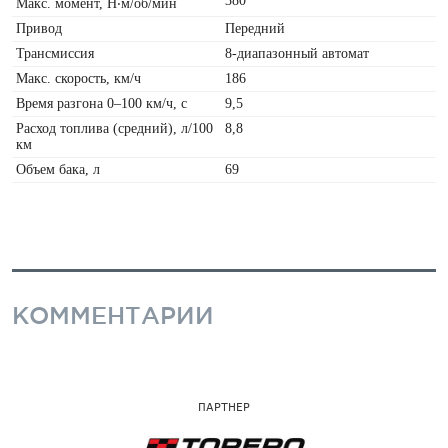
380
Макс. момент, Н
‧
м/об/мин
Привод
Передний
Трансмиссия
8-диапазонный автомат
Макс. скорость, км/ч
186
Время разгона 0–100 км/ч, с
9,5
Расход топлива (средний), л/100
8,8
км
Объем бака, л
69
КОММЕНТАРИИ
ПАРТНЕР