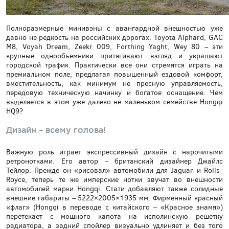
Полноразмерные минивэны с авангардной внешностью уже
давно не редкость на российских дорогах. Toyota Alphard, GAC
M8, Voyah Dream, Zeekr 009, Forthing Yaght, Wey 80 – эти
крупные однообъемники притягивают взгляд и украшают
городской трафик. Практически все они стремятся играть на
премиальном поле, предлагая повышенный ездовой комфорт,
вместительность, как минимум не пресную управляемость,
передовую техническую начинку и богатое оснащение. Чем
выделяется в этом уже далеко не маленьком семействе Hongqi
HQ9?
Дизайн – всему голова!
Важную роль играет экспрессивный дизайн с нарочитыми
ретронотками. Его автор – британский дизайнер Джайлс
Тейлор. Прежде он «рисовал» автомобили для Jaguar и Rolls-
Royce, теперь те же имперские нотки звучат во внешности
автомобилей марки Hongqi. Стати добавляют также солидные
внешние габариты – 5222×2005×1935 мм. Фирменный красный
«флаг» (Hongqi в переводе с китайского – «Красное знамя»)
перетекает с мощного капота на исполинскую решетку
радиатора, а задний спойлер визуально удлиняет и без того