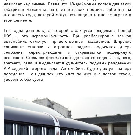
нависает над землей. Разве что 18-дюймовые колеса для таких
габаритов маловаты, зато их высокий профиль работает на
плавность хода, которой могут позавидовать многие игроки в
этом сегменте.
Еще одна данность, с которой столкнутся владельцы Hongqi
HQ9, – это церемониальность. При разблокировке замков
автомобиль салютует приветственной подсветкой. Широкие
сдвижные створки и огромная задняя подъемная дверь
снабжены сервоприводами и открываются подчеркнуто
неспешно. Столь же флегматично сдвигаются сиденья заднего,
третьего, ряда и выдвигается удлинитель подушек раздельных
VIP-сидений второго ряда. Автомобиль будто диктует манеру
поведения – он для тех, кто идет по жизни с достоинством,
уверенно, без суеты.