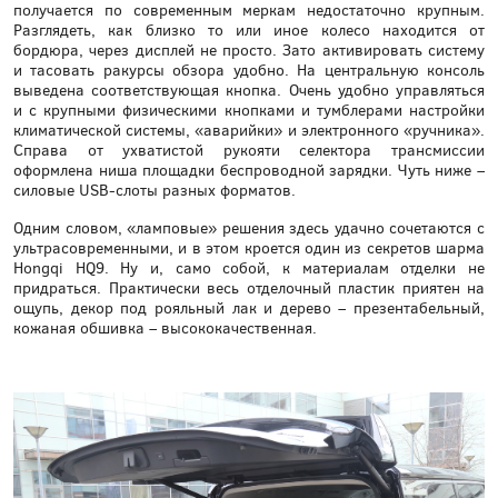
получается по современным меркам недостаточно крупным.
Разглядеть, как близко то или иное колесо находится от
бордюра, через дисплей не просто. Зато активировать систему
и тасовать ракурсы обзора удобно. На центральную консоль
выведена соответствующая кнопка. Очень удобно управляться
и с крупными физическими кнопками и тумблерами настройки
климатической системы, «аварийки» и электронного «ручника».
Справа от ухватистой рукояти селектора трансмиссии
оформлена ниша площадки беспроводной зарядки. Чуть ниже –
силовые USB-слоты разных форматов.
Одним словом, «ламповые» решения здесь удачно сочетаются с
ультрасовременными, и в этом кроется один из секретов шарма
Hongqi HQ9. Ну и, само собой, к материалам отделки не
придраться. Практически весь отделочный пластик приятен на
ощупь, декор под рояльный лак и дерево – презентабельный,
кожаная обшивка – высококачественная.