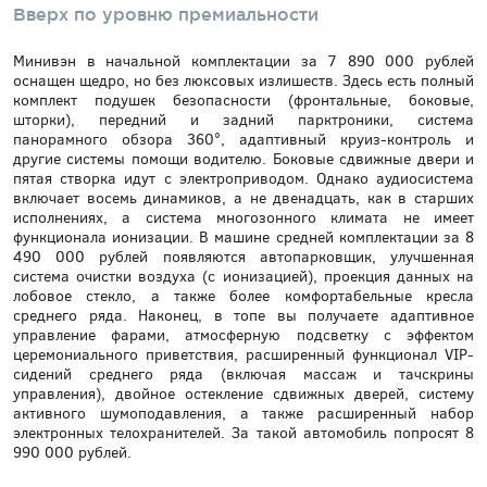
Вверх по уровню премиальности
Минивэн в начальной комплектации за 7 890 000 рублей
оснащен щедро, но без люксовых излишеств. Здесь есть полный
комплект подушек безопасности (фронтальные, боковые,
шторки), передний и задний парктроники, система
панорамного обзора 360°, адаптивный круиз-контроль и
другие системы помощи водителю. Боковые сдвижные двери и
пятая створка идут с электроприводом. Однако аудиосистема
включает восемь динамиков, а не двенадцать, как в старших
исполнениях, а система многозонного климата не имеет
функционала ионизации. В машине средней комплектации за 8
490 000 рублей появляются автопарковщик, улучшенная
система очистки воздуха (с ионизацией), проекция данных на
лобовое стекло, а также более комфортабельные кресла
среднего ряда. Наконец, в топе вы получаете адаптивное
управление фарами, атмосферную подсветку с эффектом
церемониального приветствия, расширенный функционал VIP-
сидений среднего ряда (включая массаж и тачскрины
управления), двойное остекление сдвижных дверей, систему
активного шумоподавления, а также расширенный набор
электронных телохранителей. За такой автомобиль попросят 8
990 000 рублей.