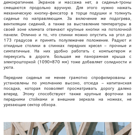
демократичнее. Экранов и массажа нет, а сиденья-троны
смещаются продольно вручную. Для этого нужно нажать
механическую кнопку-фиксатор в торце подушки и толкнуть
сиденье по направляющим. За включение же подогрева,
вентиляции сидений, а также за выставление температуры в
своей зоне климата отвечают крупные кнопки на потолочной
панели. Отлично и то, что спинки можно опустить на угол до
173 градусов и принять полулежачее положение. Радуют и
откидные столики в спинках передних кресел – прочные и
симпатичные. На них удобно работать с компьютером и
перекусить в дороге. Большая же панорамная крыша с
электрошторкой (1090×870 мм) тоже добавляет солидности и
уюта.
Передние сиденья не менее грамотно спрофилированы и
установлены по умолчанию высоко, отсюда – капитанская
посадка, которая позволяет просматривать дорогу далеко
вперед. Этому способствуют также крупные форточки за
передними стойками и внешние зеркала на ножках, не
урезающие сектор обзора.