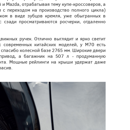
i и Mazda, отрабатывая тему купе-кроссоверов, а
 с переходом на производство полного цикла)
ком в виде зубцов кремля, уже обыгранных в
с сзади просматриваются росчерки, отдаленно
вижных ручек. Отлично выглядит и ярко светит
х современных китайских моделей, у М70 есть
– спасибо колесной базе 2765 мм. Широкие двери
опривод, а багажник на 507 л - продуманную
ента. Мощные рейлинги на крыши удержат даже
расив.