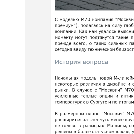
С моделью М70 компания "Москвич
премиум"), полагаясь на силу гл
компании. Как нам удалось выяснит
моменту могут подтянутся такие 
прежде всего, о таких сильных п
сегодня ввиду технической близос
История вопроса
Начальная модель новой М-линейк
некоторые различия в дизайне и 
рынки. В случае с "Москвич" М70
усиленные теплые опции и антик
температурах в Сургуте и по итога
В размерном плане "Москвич" М70
расширится за счет чуть менее кру
не только в размерах. Машины, с
решены в более статусном ключе, у