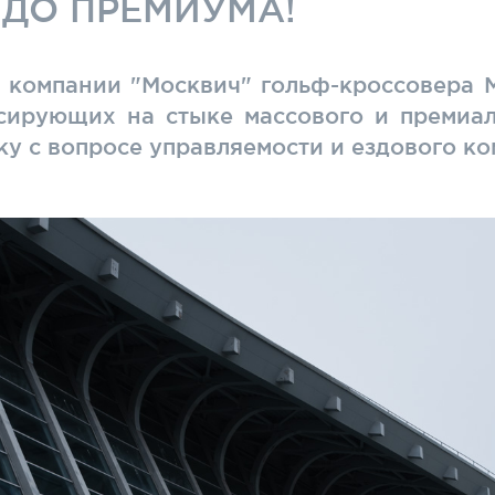
 ДО ПРЕМИУМА!
 компании "Москвич" гольф-кроссовера 
нсирующих на стыке массового и премиа
у с вопросе управляемости и ездового к