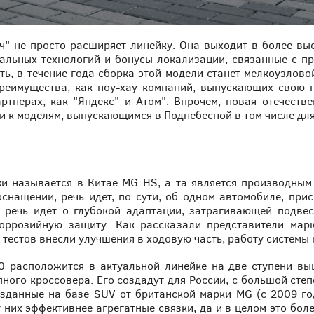
" не просто расширяет линейку. Она выходит в более выс
обальных технологий и бонусы локализации, связанные с п
ь, в течение года сборка этой модели станет мелкоузловой
преимущества, как ноу-хау компаний, выпускающих свою п
артнерах, как "Яндекс" и Атом". Впрочем, новая отечеств
ти к моделям, выпускающимся в Поднебесной в том числе дл
и называется в Китае MG HS, а та является производным
оснащении, речь идет, по сути, об одном автомобиле, при
 речь идет о глубокой адаптации, затрагивающей подвеск
оррозийную защиту. Как рассказали представители марк
м тестов внесли улучшения в ходовую часть, работу системы 
 расположится в актуальной линейке на две ступени вы
пного кроссовера. Его создадут для России, с большой степ
озданные на базе SUV от британской марки MG (с 2009 го
 них эффективнее агрегатные связки, да и в целом это боле