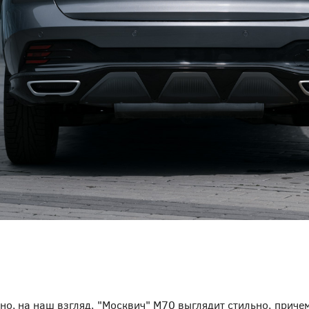
т, но, на наш взгляд, "Москвич" М70 выглядит стильно, при