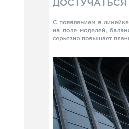
ДОСТУЧАТЬСЯ
С появлением в линейке
на поле моделей, бала
серьезно повышает планк