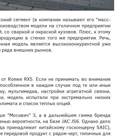
окий сегмент (в компании называют его "масс-
роизводством модели на столичном предприятии
, со сваркой и окраской кузовов. Плюс, к этому
родукцию в стенах того же предприятия. Речь,
енная модель является высококонкурентной уже
я ряда внешних рынков.
 от Roewe RX5. Если не принимать во внимания
способленном в каждом случае под те или иные
у, мультимедиа, настройки агрегатной связки,
и, модель испытали при экстремально низких
климата и список теплых опций.
ше "Москвич" 3, а в дальнейшем гамма бренда
енью вероятности, на базе JAC JS6. Однако дело
да принадлежит китайскому госконцерну SAIC),
е передовой продукт с рядом черт, типичных для