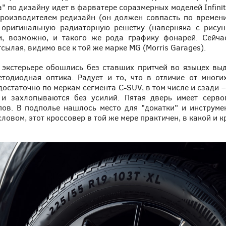
а" по дизайну идет в фарватере соразмерных моделей Infinit
оизводителем редизайн (он должен совпасть по времени
 оригинальную радиаторную решетку (наверняка с рисун
и, возможно, и такого же рода графику фонарей. Сейча
ылая, видимо все к той же марке MG (Morris Garages).
в экстерьере обошлись без ставших притчей во языцех выд
тодиодная оптика. Радует и то, что в отличие от многи
достаточно по меркам сегмента С-SUV, в том числе и сзади 
и захлопываются без усилий. Пятая дверь имеет серв
ов. В подполье нашлось место для "докатки" и инструм
овом, этот кроссовер в той же мере практичен, в какой и к