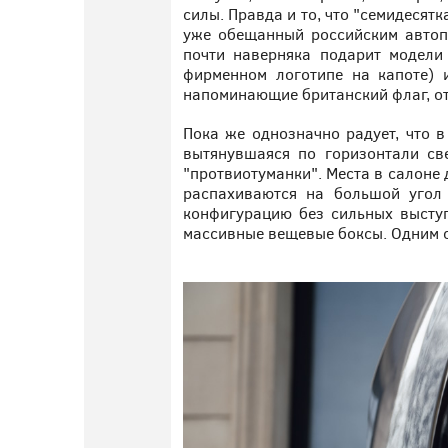
силы. Правда и то, что "семидесятк
уже обещанный российским автопр
почти наверняка подарит модели
фирменном логотипе на капоте) 
напоминающие британский флаг, отс
Пока же однозначно радует, что 
вытянувшаяся по горизонтали све
"протвиотуманки". Места в салоне 
распахиваются на большой угол 
конфигурацию без сильных выступ
массивные вещевые боксы. Одним сл