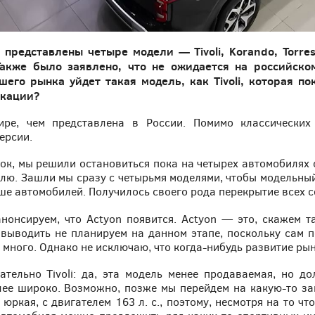
представлены четыре модели — Tivoli, Korando, Torre
Также было заявлено, что не ожидается на российск
шего рынка уйдет такая модель, как Tivoli, которая п
икации?
е, чем представлена в России. Помимо классических 
ерсии.
ок, мы решили остановиться пока на четырех автомобилях 
лю. Зашли мы сразу с четырьмя моделями, чтобы модельны
е автомобилей. Получилось своего рода перекрытие всех с
анонсируем, что Actyon появится. Actyon — это, скажем т
 выводить не планируем на данном этапе, поскольку сам п
 много. Однако не исключаю, что когда-нибудь развитие рын
ательно Tivoli: да, эта модель менее продаваемая, но до
лее широко. Возможно, позже мы перейдем на какую-то з
 юркая, с двигателем 163 л. с., поэтому, несмотря на то ч