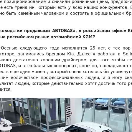
е позиционирование и снизили розничные цены, предложи
ве есть трейд-ин, который есть у всех наших конкурентов.
но быть семейным человеком и состоять в официальном бра
ководстве продажами АВТОВАЗа, в российском офисе Kia
 на российском рынке автомобилей KGM?
Осенью следующего года исполнится 25 лет, с тех пор 
тоторе, занимались брендом Kia. Далее я работал в Soll
ужило достаточно хорошим драйвером, для того чтобы се
ТОВАЗ, и в глобальных концернах, конечно, накладывает св
есть еще один момент, который очень хотелось бы упомянуть
ьшим количеством профессиональных людей, и я могу ск
льтат людей, которые действительно хотят достичь того р
чится.