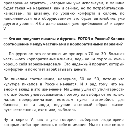
проверенные агрегаты, которые мы уже используем, и машина
будет такая же надежная, как и сейчас, но по потребительским
качествам, по дизайну, по уровню комфорта в салоне, по
наполняемости его оборудованием это будет автомобиль уже
другого уровня. Я бы даже сказал, уже приближенный к серии
V.
— Кто же покупает пикапы и фургоны FOTON в России? Каково
соотношение между частниками и корпоративными парками?
— По фургонам это соотношение примерно 70 на 30. Большая
часть —это корпоративные клиенты, ведь наши фургоны очень
хорошо себя зарекомендовали. Это надежный продукт, который
комфортен и помогает зарабатывать деньги.
По пикапам соотношение, наверное, 50 на 50, потому что
культура пикапов в России меняется. И я рад тому, что мы
вносим вклад в это изменение. Машины ушли от утилитарности
и стали более универсальными, поэтому их выбирают не только
малые предприниматели, которым нужен автомобиль для
бизнеса, но и люди, ведущие активный образ жизни:
путешественники, охотники, рыболовы.
Ну а серию V, как я уже говорил, выбирают люди-яркие,
которые любят привлекать к себе внимание. Мы их тоже смогли