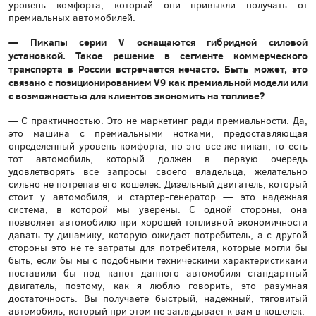
уровень комфорта, который они привыкли получать от
премиальных автомобилей.
— Пикапы серии V оснащаются гибридной силовой
установкой. Такое решение в сегменте коммерческого
транспорта в России встречается нечасто. Быть может, это
связано с позиционированием V9 как премиальной модели или
с возможностью для клиентов экономить на топливе?
—
С практичностью. Это не маркетинг ради премиальности. Да,
это машина с премиальными нотками, предоставляющая
определенный уровень комфорта, но это все же пикап, то есть
тот автомобиль, который должен в первую очередь
удовлетворять все запросы своего владельца, желательно
сильно не потрепав его кошелек. Дизельный двигатель, который
стоит у автомобиля, и стартер-генератор — это надежная
система, в которой мы уверены. С одной стороны, она
позволяет автомобилю при хорошей топливной экономичности
давать ту динамику, которую ожидает потребитель, а с другой
стороны это не те затраты для потребителя, которые могли бы
быть, если бы мы с подобными техническими характеристиками
поставили бы под капот данного автомобиля стандартный
двигатель, поэтому, как я люблю говорить, это разумная
достаточность. Вы получаете быстрый, надежный, тяговитый
автомобиль, который при этом не заглядывает к вам в кошелек.