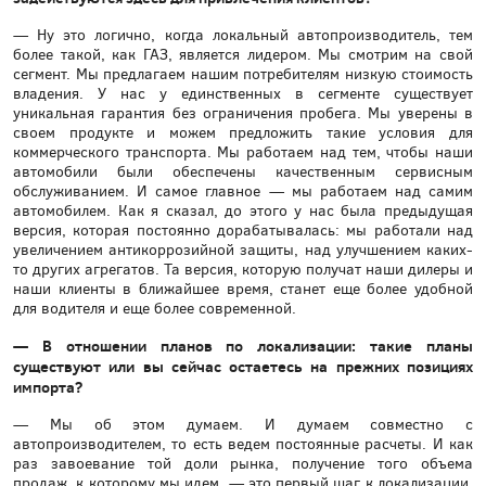
— Ну это логично, когда локальный автопроизводитель, тем
более такой, как ГАЗ, является лидером. Мы смотрим на свой
сегмент. Мы предлагаем нашим потребителям низкую стоимость
владения. У нас у единственных в сегменте существует
уникальная гарантия без ограничения пробега. Мы уверены в
своем продукте и можем предложить такие условия для
коммерческого транспорта. Мы работаем над тем, чтобы наши
автомобили были обеспечены качественным сервисным
обслуживанием. И самое главное — мы работаем над самим
автомобилем. Как я сказал, до этого у нас была предыдущая
версия, которая постоянно дорабатывалась: мы работали над
увеличением антикоррозийной защиты, над улучшением каких-
то других агрегатов. Та версия, которую получат наши дилеры и
наши клиенты в ближайшее время, станет еще более удобной
для водителя и еще более современной.
— В отношении планов по локализации: такие планы
существуют или вы сейчас остаетесь на прежних позициях
импорта?
— Мы об этом думаем. И думаем совместно с
автопроизводителем, то есть ведем постоянные расчеты. И как
раз завоевание той доли рынка, получение того объема
продаж, к которому мы идем, — это первый шаг к локализации,