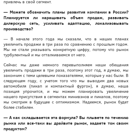
привлечь в свой сегмент.
— Можете обозначить планы развития компании в России?
Планируется ли наращивать объем продаж, развивать
дилерскую сеть, усиливать адаптацию, локализовывать
производство?
— В начале этого года мы сказали, что в наших планах
увеличить продажи в три раза по сравнению с прошлым годом.
Мы не стали указывать конкретную цифру, потому что рынок
турбулентный и мы отталкиваемся от него.
Сейчас мы даже немного перевыполняем наши обещания
увеличить продажи в три раза, поэтому этот год, я думаю, мы
закончим с теми целевыми показателями, которые у нас были. В
следующем году, с учетом того что мы выводим два новых
автомобиля (пикап и компактный фургон), я думаю, наша
позиция упрочится, и мы можем планировать увеличение
нашего присутствия в сегментах минивэнов и пикапов, поэтому
мы смотрим в будущее с оптимизмом. Надеемся, рынок будет
более стабилен.
— А как складывается эта формула? Вы плывете по течению
рынка или все-таки вы драйвите рынок, задаете тон своим
продуктом?