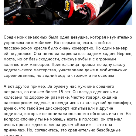
Среди моих знакомых была одна девушка, которая изумительно
управляла автомобилем. Вот серьезно, ехать с ней на
пассажирском кресле было очень комфортно. Но один маневр
ей не давался. Она не могла парковаться задним ходом. Вернее,
могла, но от безысходности, стиснув зубы и с огромным
количеством маневров. Приятельница прошла не одну школу
водительского мастерства, участвовала даже в любительских
соревнованиях, но задний ход так толком и не освоила.
А вот другой пример. За рулем у нас мужчина среднего
возраста, со стажем более 15 лет. Он всегда едет левыми
колесами по дорожной разметке. Честно говоря, сидя на
пассажирском сиденье, я всегда испытывал жуткий дискомфорт,
думаю, что такой же дискомфорт испытывали и другие
водители, которые не понимали можно его обгонять или нет. На
вопрос: «почему ты не можешь ехать в полосе», он отвечал
очень просто: «десять лет за рулем «Волги» — это она
приучила». Но, согласитесь, это сравнительно безобидные
ситуации.