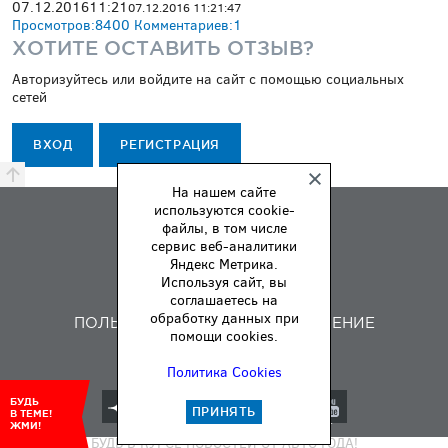
07.12.2016
11:21
07.12.2016 11:21:47
Просмотров:
8400
Комментариев:
1
ХОТИТЕ ОСТАВИТЬ ОТЗЫВ?
Авторизуйтесь или войдите на сайт с помощью социальных
сетей
ВХОД
РЕГИСТРАЦИЯ
На нашем сайте
используются cookie-
ПРЕМИЯ
файлы, в том числе
ПРАВИЛА
сервис веб-аналитики
Яндекс Метрика.
О НАС
Используя сайт, вы
ОБРАТНАЯ СВЯЗЬ
соглашаетесь на
обработку данных при
ПОЛЬЗОВАТЕЛЬСКОЕ СОГЛАШЕНИЕ
помощи cookies.
Политика Cookies
БУДЬ
ПРИНЯТЬ
В ТЕМЕ!
© АВТОМОБИЛЬ ГОДА 2000–2026
ЖМИ!
БУДЬ В КУРСЕ НОВОСТЕЙ ОТ АВТО ГОДА!