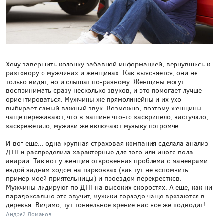
Хочу завершить колонку забавной информацией, вернувшись к
разговору о мужчинах и женщинах. Как выясняется, они не
только видят, но и слышат по-разному. Женщины могут
воспринимать сразу несколько звуков, и это помогает лучше
ориентироваться. Мужчины же прямолинейны и их ухо
выбирает самый важный звук. Возможно, поэтому женщины
чаще переживают, что в машине что-то заскрипело, застучало,
заскрежетало, мужики же включают музыку погромче.
И вот еще... одна крупная страховая компания сделала анализ
ДТП и распределила характерные для того или иного пола
аварии. Так вот у женщин откровенная проблема с маневрами
ездой задним ходом на парковках (как тут не вспомнить
пример моей приятельницы) и проездом перекрестков.
Мужчины лидируют по ДТП на высоких скоростях. А еще, как ни
парадоксально это звучит, мужики гораздо чаще врезаются в
деревья. Видимо, тут тоннельное зрение нас все же подводит!
Андрей Ломанов