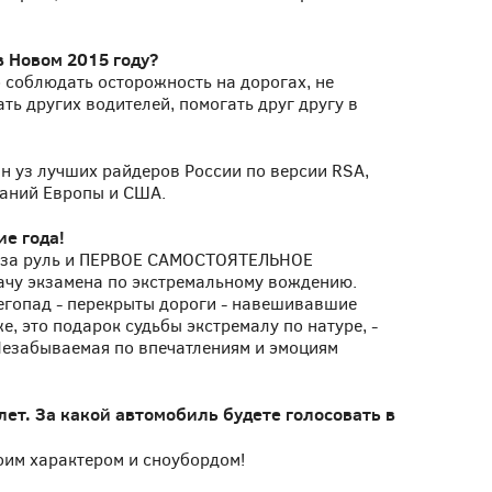
 Новом 2015 году?
о соблюдать осторожность на дорогах, не
ь других водителей, помогать друг другу в
ин уз лучших райдеров России по версии RSA,
ваний Европы и США.
ие года!
сел за руль и ПЕРВОЕ САМОСТОЯТЕЛЬНОЕ
ачу экзамена по экстремальному вождению.
егопад - перекрыты дороги - навешивавшие
же, это подарок судьбы экстремалу по натуре, -
Незабываемая по впечатлениям и эмоциям
лет. За какой автомобиль будете голосовать в
моим характером и сноубордом!