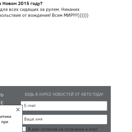
 Новом 2015 году?
для всех сидящих за рулем. Никаких
ольствие от вождения! Всем МИР!!!!))))))
БУДЬ В КУРСЕ НОВОСТЕЙ ОТ АВТО ГОДА!
ЗЬ
ИЕ
литики
 при
Я даю согласие на получение e-mail