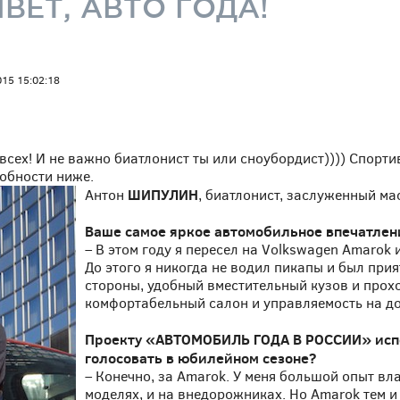
ВЕТ, АВТО ГОДА!
015 15:02:18
всех! И не важно биатлонист ты или сноубордист)))) Спорт
обности ниже.
ШИПУЛИН
Антон
, биатлонист, заслуженный ма
Ваше самое яркое автомобильное впечатлен
– В этом году я пересел на Volkswagen Amarok 
До этого я никогда не водил пикапы и был при
стороны, удобный вместительный кузов и прох
комфортабельный салон и управляемость на до
Проекту «АВТОМОБИЛЬ ГОДА В РОССИИ» испол
голосовать в юбилейном сезоне?
– Конечно, за Amarok. У меня большой опыт вл
моделях, и на внедорожниках. Но Amarok тем и 