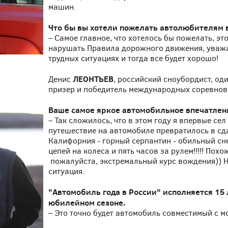
машин.
Что бы вы хотели пожелать автолюбителям в
– Самое главное, что хотелось бы пожелать, эт
нарушать Правила дорожного движения, уважат
трудных ситуациях и тогда все будет хорошо!
ЛЕОНТЬЕВ
Денис
, российский сноубордист, од
призер и победитель международных соревно
Ваше самое яркое автомобильное впечатлен
– Так сложилось, что в этом году я впервые 
путешествие на автомобиле превратилось в сд
Калифорния - горный серпантин - обильный сн
цепей на колеса и пять часов за рулем!!!!! Похо
пожалуйста, экстремальный курс вождения)) 
ситуация.
"Автомобиль года в России" исполняется 15 
юбилейном сезоне.
– Это точно будет автомобиль совместимый с 