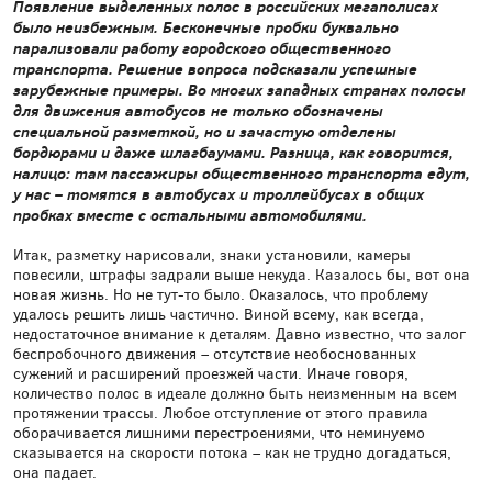
Появление выделенных полос в российских мегаполисах
было неизбежным. Бесконечные пробки буквально
парализовали работу городского общественного
транспорта. Решение вопроса подсказали успешные
зарубежные примеры. Во многих западных странах полосы
для движения автобусов не только обозначены
специальной разметкой, но и зачастую отделены
бордюрами и даже шлагбаумами. Разница, как говорится,
налицо: там пассажиры общественного транспорта едут,
у нас – томятся в автобусах и троллейбусах в общих
пробках вместе с остальными автомобилями.
Итак, разметку нарисовали, знаки установили, камеры
повесили, штрафы задрали выше некуда. Казалось бы, вот она
новая жизнь. Но не тут-то было. Оказалось, что проблему
удалось решить лишь частично. Виной всему, как всегда,
недостаточное внимание к деталям. Давно известно, что залог
беспробочного движения – отсутствие необоснованных
сужений и расширений проезжей части. Иначе говоря,
количество полос в идеале должно быть неизменным на всем
протяжении трассы. Любое отступление от этого правила
оборачивается лишними перестроениями, что неминуемо
сказывается на скорости потока – как не трудно догадаться,
она падает.