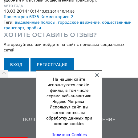
удобный и быстрый общественный транспорт.
АВТО ГОДА
13.03.2014
10:14
13.03.2014 10:14:56
Просмотров:
6335
Комментариев:
2
Теги:
выделенные полосы
,
городское движение
,
общественный
транспорт
,
пробки
ХОТИТЕ ОСТАВИТЬ ОТЗЫВ?
Авторизуйтесь или войдите на сайт с помощью социальных
сетей
ВХОД
РЕГИСТРАЦИЯ
На нашем сайте
используются cookie-
ПРЕМИЯ
файлы, в том числе
ПРАВИЛА
сервис веб-аналитики
Яндекс Метрика.
О НАС
Используя сайт, вы
ОБРАТНАЯ СВЯЗЬ
соглашаетесь на
обработку данных при
ПОЛЬЗОВАТЕЛЬСКОЕ СОГЛАШЕНИЕ
помощи cookies.
Политика Cookies