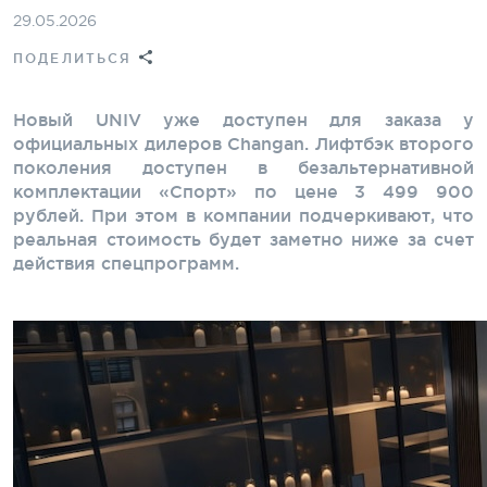
29.05.2026
ПОДЕЛИТЬСЯ
Новый UNIV уже доступен для заказа у
официальных дилеров Changan. Лифтбэк второго
поколения доступен в безальтернативной
комплектации «Спорт» по цене 3 499 900
рублей. При этом в компании подчеркивают, что
реальная стоимость будет заметно ниже за счет
действия спецпрограмм.