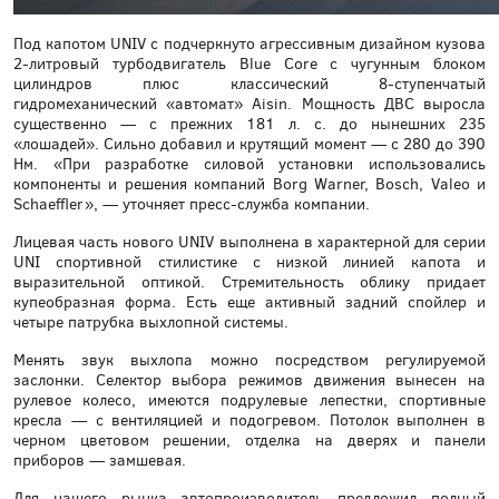
Под капотом UNIV с подчеркнуто агрессивным дизайном кузова
2-литровый турбодвигатель Blue Core с чугунным блоком
цилиндров плюс классический 8-ступенчатый
гидромеханический «автомат» Aisin. Мощность ДВС выросла
существенно — с прежних 181 л. с. до нынешних 235
«лошадей». Сильно добавил и крутящий момент — с 280 до 390
Нм. «При разработке силовой установки использовались
компоненты и решения компаний Borg Warner, Bosch, Valeo и
Schaeffler», — уточняет пресс-служба компании.
Лицевая часть нового UNIV выполнена в характерной для серии
UNI спортивной стилистике с низкой линией капота и
выразительной оптикой. Стремительность облику придает
купеобразная форма. Есть еще активный задний спойлер и
четыре патрубка выхлопной системы.
Менять звук выхлопа можно посредством регулируемой
заслонки. Селектор выбора режимов движения вынесен на
рулевое колесо, имеются подрулевые лепестки, спортивные
кресла — с вентиляцией и подогревом. Потолок выполнен в
черном цветовом решении, отделка на дверях и панели
приборов — замшевая.
Для нашего рынка автопроизводитель предложил полный