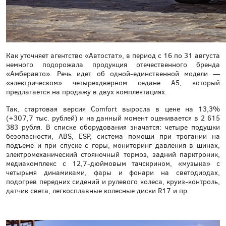
Как уточняет агентство «Автостат», в период с 16 по 31 августа
немного подорожала продукция отечественного бренда
«Амберавто». Речь идет об одной-единственной модели —
«электрическом» четырехдверном седане А5, который
предлагается на продажу в двух комплектациях.
Так, стартовая версия Comfort выросла в цене на 13,3%
(+307,7 тыс. рублей) и на данный момент оценивается в 2 615
383 рубля. В списке оборудования значатся: четыре подушки
безопасности, ABS, ESP, система помощи при трогании на
подъеме и при спуске с горы, мониторинг давления в шинах,
электромеханический стояночный тормоз, задний парктроник,
медиакомплекс с 12,7-дюймовым тачскрином, «музыка» с
четырьмя динамиками, фары и фонари на светодиодах,
подогрев передних сидений и рулевого колеса, круиз-контроль,
датчик света, легкосплавные колесные диски R17 и пр.