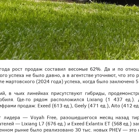
 года рост продаж составил весомые 62%. Да и по отно
о успеха не было давно, а в агентстве уточняют, что это
ле мартовского (2024 года) успеха, когда было заключено 
ий, в чьих линейках присутствуют гибриды, продемонст
иля. Где-то рядом расположился Lixiang (1 437 ед.). 
ами продаж: Exeed (613 ед.), Geely (471 ед.), Aito (412 ед.
т лидера — Voyah Free, разошедшегося месяц назад тир
лей — Lixiang L7 (676 ед.) и Exeed Exlantix ET (568 ед.) з
венном рынке было реализовано 30 тыс. новых PHEV — это