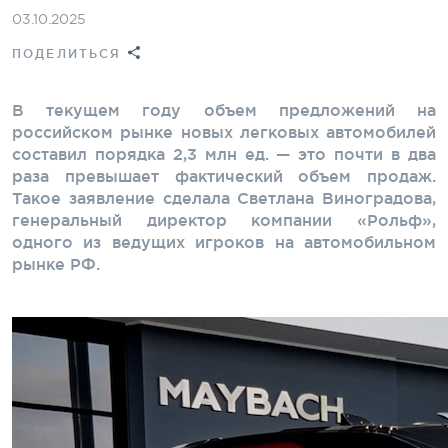
03.10.2025
ПОДЕЛИТЬСЯ
В текущем году объем предложений на
российском рынке новых легковых автомобилей
составил порядка 2,3 млн ед. — это почти в два
раза превышает фактический объем продаж.
Такое заявление сделала Светлана Виноградова,
генеральный директор компании «Рольф»,
одного из ведущих игроков на автомобильном
рынке РФ.