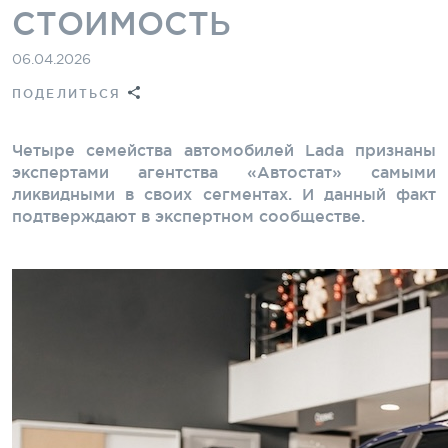
СТОИМОСТЬ
06.04.2026
ПОДЕЛИТЬСЯ
Четыре семейства автомобилей Lada признаны
экспертами агентства «Автостат» самыми
ликвидными в своих сегментах. И данный факт
подтверждают в экспертном сообществе.