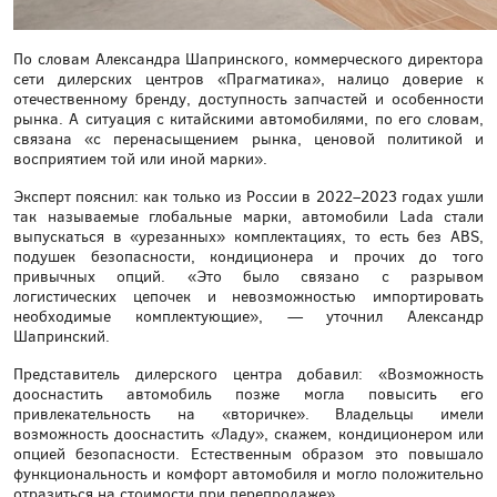
По словам Александра Шапринского, коммерческого директора
сети дилерских центров «Прагматика», налицо доверие к
отечественному бренду, доступность запчастей и особенности
рынка. А ситуация с китайскими автомобилями, по его словам,
связана «с перенасыщением рынка, ценовой политикой и
восприятием той или иной марки».
Эксперт пояснил: как только из России в 2022–2023 годах ушли
так называемые глобальные марки, автомобили Lada стали
выпускаться в «урезанных» комплектациях, то есть без ABS,
подушек безопасности, кондиционера и прочих до того
привычных опций. «Это было связано с разрывом
логистических цепочек и невозможностью импортировать
необходимые комплектующие», — уточнил Александр
Шапринский.
Представитель дилерского центра добавил: «Возможность
дооснастить автомобиль позже могла повысить его
привлекательность на «вторичке». Владельцы имели
возможность дооснастить «Ладу», скажем, кондиционером или
опцией безопасности. Естественным образом это повышало
функциональность и комфорт автомобиля и могло положительно
отразиться на стоимости при перепродаже».