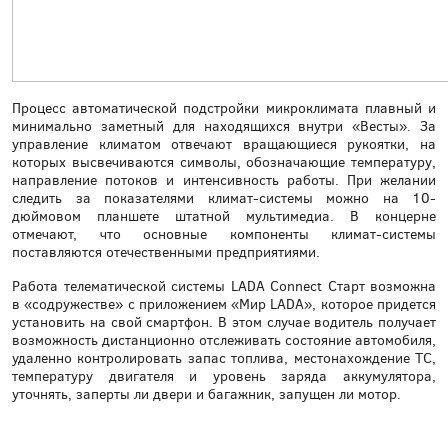
Процесс автоматической подстройки микроклимата плавный и
минимально заметный для находящихся внутри «Весты». За
управление климатом отвечают вращающиеся рукоятки, на
которых высвечиваются символы, обозначающие температуру,
направление потоков и интенсивность работы. При желании
следить за показателями климат-системы можно на 10-
дюймовом планшете штатной мультимедиа. В концерне
отмечают, что основные компоненты климат-системы
поставляются отечественными предприятиями.
Работа телематической системы LADA Connect Старт возможна
в «содружестве» с приложением «Мир LADA», которое придется
установить на свой смартфон. В этом случае водитель получает
возможность дистанционно отслеживать состояние автомобиля,
удаленно контролировать запас топлива, местонахождение ТС,
температуру двигателя и уровень заряда аккумулятора,
уточнять, заперты ли двери и багажник, запущен ли мотор.