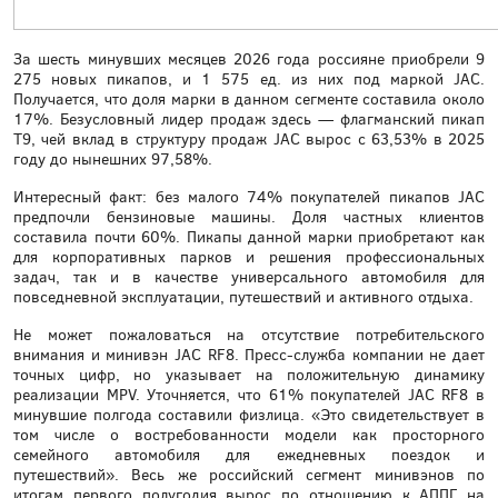
За шесть минувших месяцев 2026 года россияне приобрели 9
275 новых пикапов, и 1 575 ед. из них под маркой JAC.
Получается, что доля марки в данном сегменте составила около
17%. Безусловный лидер продаж здесь — флагманский пикап
T9, чей вклад в структуру продаж JAC вырос с 63,53% в 2025
году до нынешних 97,58%.
Интересный факт: без малого 74% покупателей пикапов JAC
предпочли бензиновые машины. Доля частных клиентов
составила почти 60%. Пикапы данной марки приобретают как
для корпоративных парков и решения профессиональных
задач, так и в качестве универсального автомобиля для
повседневной эксплуатации, путешествий и активного отдыха.
Не может пожаловаться на отсутствие потребительского
внимания и минивэн JAC RF8. Пресс-служба компании не дает
точных цифр, но указывает на положительную динамику
реализации MPV. Уточняется, что 61% покупателей JAC RF8 в
минувшие полгода составили физлица. «Это свидетельствует в
том числе о востребованности модели как просторного
семейного автомобиля для ежедневных поездок и
путешествий». Весь же российский сегмент минивэнов по
итогам первого полугодия вырос по отношению к АППГ на