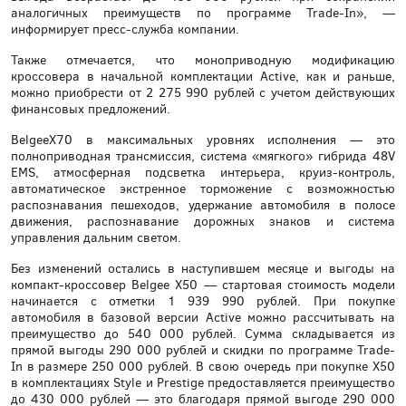
аналогичных преимуществ по программе Trade-In», —
информирует пресс-служба компании.
Также отмечается, что моноприводную модификацию
кроссовера в начальной комплектации Active, как и раньше,
можно приобрести от 2 275 990 рублей с учетом действующих
финансовых предложений.
BelgeeX70 в максимальных уровнях исполнения — это
полноприводная трансмиссия, система «мягкого» гибрида 48V
EMS, атмосферная подсветка интерьера, круиз-контроль,
автоматическое экстренное торможение с возможностью
распознавания пешеходов, удержание автомобиля в полосе
движения, распознавание дорожных знаков и система
управления дальним светом.
Без изменений остались в наступившем месяце и выгоды на
компакт-кроссовер Belgee X50 — стартовая стоимость модели
начинается с отметки 1 939 990 рублей. При покупке
автомобиля в базовой версии Active можно рассчитывать на
преимущество до 540 000 рублей. Сумма складывается из
прямой выгоды 290 000 рублей и скидки по программе Trade-
In в размере 250 000 рублей. В свою очередь при покупке X50
в комплектациях Style и Prestige предоставляется преимущество
до 430 000 рублей — это благодаря прямой выгоде 290 000